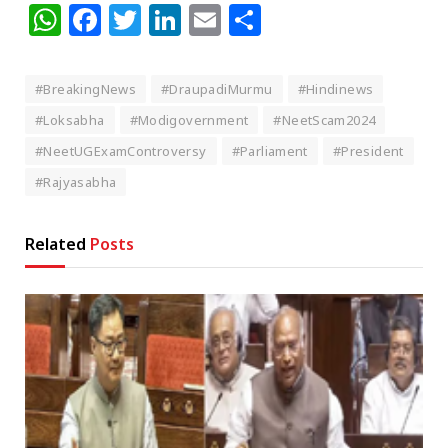
WhatsApp
Facebook
Twitter
LinkedIn
Email
Share
#BreakingNews
#DraupadiMurmu
#Hindinews
#Loksabha
#Modigovernment
#NeetScam2024
#NeetUGExamControversy
#Parliament
#President
#Rajyasabha
Related
Posts