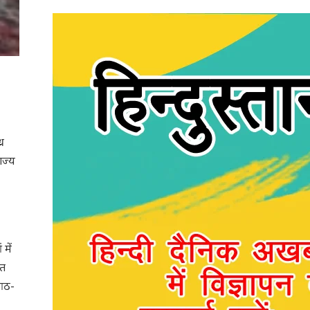
र
ाज्य
में
ौत
 आठ-