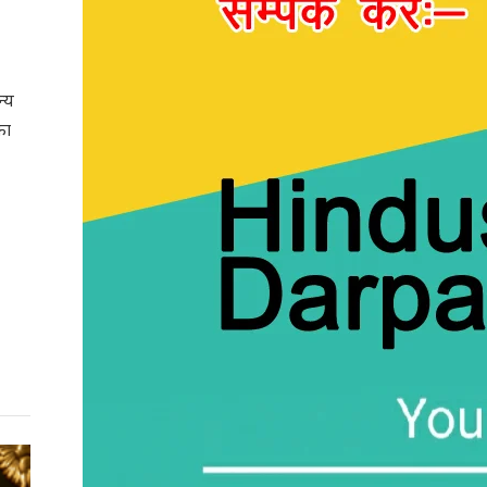
न्य
का