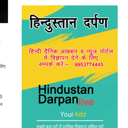
ं
 लिए
00
शन