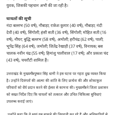
युवक, जिसकी पहचान अभी की जा रही है।
घायलों की सूची
नंदा बल्लभ (50 वर्ष), नौबाड़ा; राकेश कुमार (40 वर्ष), नौबाड़ा; नंदी
देवी (40 वर्ष), सिंगोली; हंसी सती (36 वर्ष), सिंगोली; मोहित सती (16
वर्ष), नौघर; बुद्धि बल्लभ (58 वर्ष), अमोली; हरीचंद्र (62 वर्ष), पाली;
भूपेंद्र सिंह (64 वर्ष), जमोली; जितेंद्र रेखाड़ी (37 वर्ष), विनायक; बस
चालक नवीन चंद्र (55 वर्ष); हिमांशु पालीवाल (17 वर्ष); और प्रकाश चंद
(43 वर्ष), चचरौटी शामिल हैं।
उत्तराखंड के मुख्यमंत्री पुष्कर सिंह धामी ने इस घटना पर गहरा दुख व्यक्त किया
है। उन्होंने दिवंगतों की आत्मा की शांति के लिए प्रार्थना की और शोकाकुल
परिवारों को धैर्य प्रदान करने की ईश्वर से कामना की। मुख्यमंत्री ने जिला प्रशासन
को सख्त निर्देश दिए कि घायलों को तत्काल और उचित चिकित्सा सुविधाएं
उपलब्ध कराई जाएं।
उन्होंने कहा कि वे स्वयं इस मामले की निगरानी कर रहे हैं और अधिकारियों से