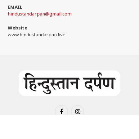
EMAIL
hindustandarpan@gmail.com
Website
www.hindustandarpan.live
Facebook
Instagram
© 2026:
www.hindustandarpan.live
all rights are reserved. |
Website Maintain by
www.wizinfotech.com