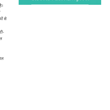
है।
े
ों से
दी-
चल
मिल