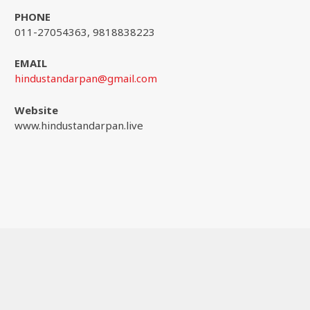
PHONE
011-27054363, 9818838223
EMAIL
hindustandarpan@gmail.com
Website
www.hindustandarpan.live