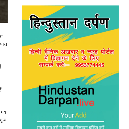
 आ
 पारा
द
ई
र गया
शुरू