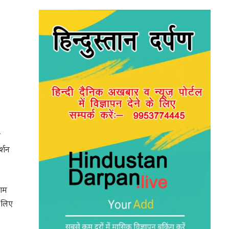
े
र्शन
माम
े लिए