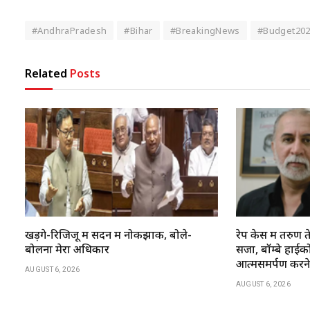
#AndhraPradesh
#Bihar
#BreakingNews
#Budget20
Related
Posts
खड़गे-रिजिजू में सदन में नोकझोंक, बोले-
रेप केस में तरु
बोलना मेरा अधिकार
सजा, बॉम्बे हाईकोर्
आत्मसमर्पण करन
AUGUST 6, 2026
AUGUST 6, 2026