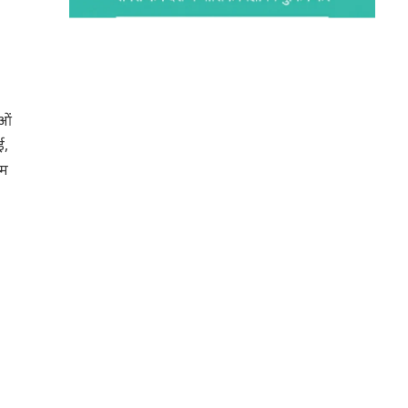
ाओं
ई,
एम