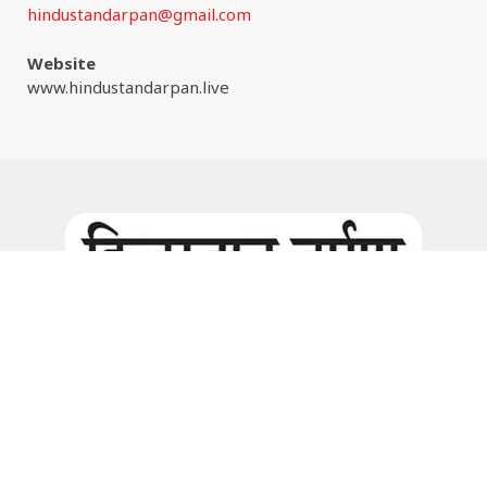
hindustandarpan@gmail.com
Website
www.hindustandarpan.live
Facebook
Instagram
© 2026:
www.hindustandarpan.live
all rights are reserved. |
Website Maintain by
www.wizinfotech.com