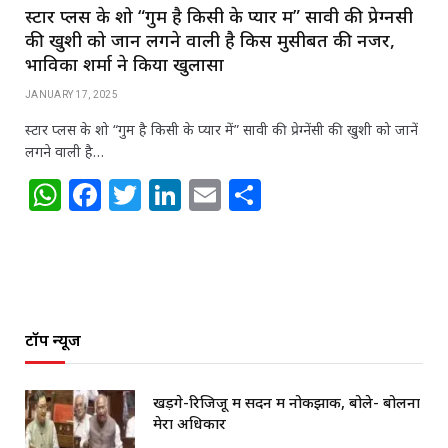
स्टार प्लस के शो “गुम है किसी के प्यार में” सावी की प्रेग्नेंसी
की खुशी को जानें लगने वाली है किस मुसीबत की नजर,
भाविका शर्मा ने किया खुलासा
JANUARY 17, 2025
स्टार प्लस के शो “गुम है किसी के प्यार में” सावी की प्रेग्नेंसी की खुशी को जानें
लगने वाली है…
W
F
T
Li
E
S
h
a
w
n
m
h
at
c
itt
k
ai
ar
s
e
e
e
l
e
A
b
r
dI
टॉप न्यूज
p
o
n
p
o
खड़गे-रिजिजू में सदन में नोकझोंक, बोले- बोलना
k
मेरा अधिकार