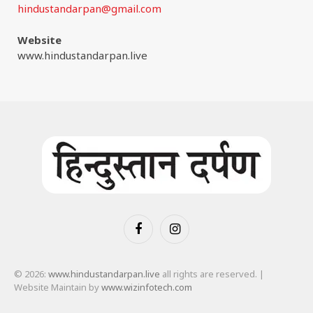
hindustandarpan@gmail.com
Website
www.hindustandarpan.live
Facebook
Instagram
© 2026:
www.hindustandarpan.live
all rights are reserved. |
Website Maintain by
www.wizinfotech.com