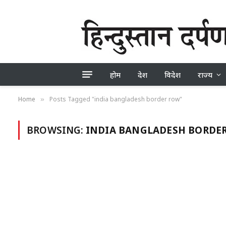
होम
देश
विदेश
राज्य
Home
Posts Tagged "india bangladesh border row"
»
BROWSING:
INDIA BANGLADESH BORDE