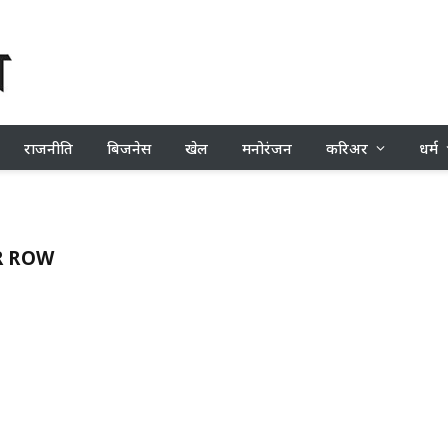
राजनीति
बिजनेस
खेल
मनोरंजन
करिअर
धर्म
R ROW