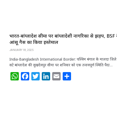
भारत-बांग्लादेश सीमा पर बांग्लादेशी नागरिकों से झड़प, BSF 
आंसू गैस का किया इस्तेमाल
JANUARY 18, 2025
India-Bangladesh International Border: पश्चिम बंगाल के मालदा जिले 
सटे बांग्लादेश की सुखदेवपुर सीमा पर शनिवार को एक तनावपूर्ण स्थिति पैदा…
W
F
T
Li
E
S
h
a
w
n
m
h
at
c
itt
k
ai
ar
s
e
e
e
l
e
A
b
r
dI