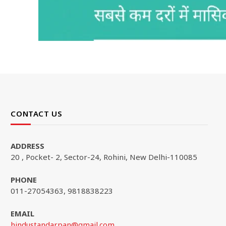
CONTACT US
ADDRESS
20 , Pocket- 2, Sector-24, Rohini, New Delhi-110085
PHONE
011-27054363, 9818838223
EMAIL
hindustandarpan@gmail.com