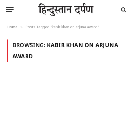
Home
Posts Tagged "kabir khan on arjuna award"
»
BROWSING:
KABIR KHAN ON ARJUNA
AWARD