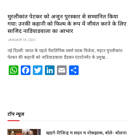
मुरलीकांत पेटकर को अर्जुन पुरस्कार से सम्मानित किया
गया: उनकी कहानी को फिल्म के रूप में जीवंत करने के लिए
साजिद नाडियाडवाला का आभार
JANUARY 18, 2025
नई दिल्ली: भारत के पहले पैरालिंपिक स्वर्ण पदक विजेता, महान मुरलीकांत
पेटकर की कहानी को नाडियाडवाला ग्रैंडसन एंटरटेनमेंट के प्रमुख…
W
F
T
Li
E
S
h
a
w
n
m
h
at
c
itt
k
ai
ar
s
e
e
e
l
e
A
b
r
dI
टॉप न्यूज
p
o
n
p
o
खड़गे-रिजिजू में सदन में नोकझोंक, बोले- बोलना