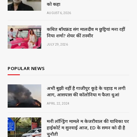
को कहा
AUGUST 6, 2026
कथित बॉयफ्रेंड संग मालदीव में छुट्टियां मना रहीं
निया शर्मा? शेयर कीं तस्वीरें
JULY 29, 2026
POPULAR NEWS
अभी बुझी नहीं है गाजीपुर कूड़े के पहाड़ में लगी
आग, आसपास की कॉलोनियों में फैला धुआं
APRIL 22, 2024
मनी लॉन्ड्रिंग मामले में केजरीवाल की याचिका पर
हाईकोर्ट में सुनवाई आज, ED के समन को दी है
चुनौती