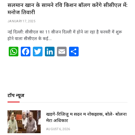
सलमान खान के सामने रवि किशन बॉलिंग करेंगे सीसीएल में:
मनोज तिवारी
JANUARY 17, 2025
नई दिल्ली: सीसीएल का 11 सीजन दिल्ली में होने जा रहा है फरवरी में शुरू
होने वाला सीसीएल के कई…
W
F
T
Li
E
S
h
a
w
n
m
h
at
c
itt
k
ai
ar
s
e
e
e
l
e
A
b
r
dI
टॉप न्यूज
p
o
n
p
o
खड़गे-रिजिजू में सदन में नोकझोंक, बोले- बोलना
k
मेरा अधिकार
AUGUST 6, 2026