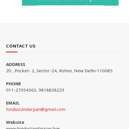
CONTACT US
ADDRESS
20 , Pocket- 2, Sector-24, Rohini, New Delhi-110085
PHONE
011-27054363, 9818838223
EMAIL
hindustandarpan@gmail.com
Website
www.hindustandarpan.live