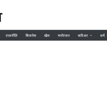
राजनीति
बिजनेस
खेल
मनोरंजन
करिअर
धर्म