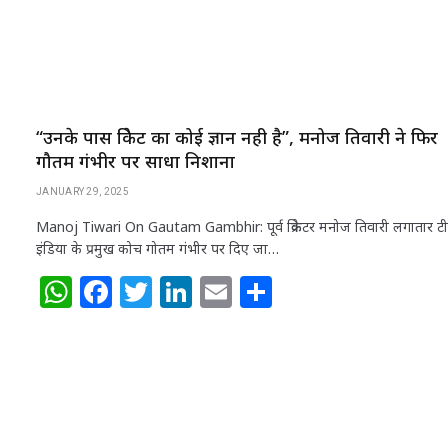
“उनके पास क्रिकेट का कोई ज्ञान नही है”, मनोज तिवारी ने फिर
गौतम गंभीर पर साधा निशाना
JANUARY 29, 2025
Manoj Tiwari On Gautam Gambhir: पूर्व क्रिकेटर मनोज तिवारी लगातार ट
इंडिया के प्रमुख कोच गोतम गंभीर पर दिए जा…
W
F
T
Li
E
S
h
a
w
n
m
h
at
c
itt
k
ai
ar
s
e
e
e
l
e
A
b
r
dI