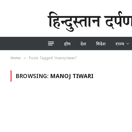
होम
देश
विदेश
राज्य
Home
Posts Tagged "manoj tiwari"
»
BROWSING:
MANOJ TIWARI