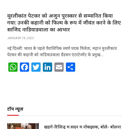
मुरलीकांत पेटकर को अर्जुन पुरस्कार से सम्मानित किया
गया: उनकी कहानी को फिल्म के रूप में जीवंत करने के लिए
साजिद नाडियाडवाला का आभार
JANUARY 18, 2025
नई दिल्ली: भारत के पहले पैरालिंपिक स्वर्ण पदक विजेता, महान मुरलीकांत
पेटकर की कहानी को नाडियाडवाला ग्रैंडसन एंटरटेनमेंट के प्रमुख…
W
F
T
Li
E
S
h
a
w
n
m
h
at
c
itt
k
ai
ar
s
e
e
e
l
e
A
b
r
dI
टॉप न्यूज
p
o
n
p
o
खड़गे-रिजिजू में सदन में नोकझोंक, बोले- बोलना