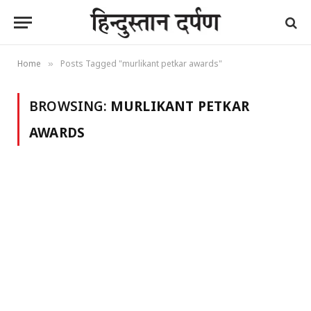
Home
Posts Tagged "murlikant petkar awards"
»
BROWSING:
MURLIKANT PETKAR
AWARDS