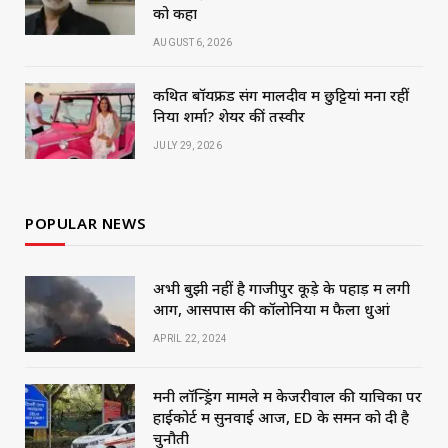
को कहा
AUGUST 6, 2026
कथित बॉयफ्रेंड संग मालदीव में छुट्टियां मना रहीं
निया शर्मा? शेयर कीं तस्वीरें
JULY 29, 2026
POPULAR NEWS
अभी बुझी नहीं है गाजीपुर कूड़े के पहाड़ में लगी
आग, आसपास की कॉलोनियों में फैला धुआं
APRIL 22, 2024
मनी लॉन्ड्रिंग मामले में केजरीवाल की याचिका पर
हाईकोर्ट में सुनवाई आज, ED के समन को दी है
चुनौती