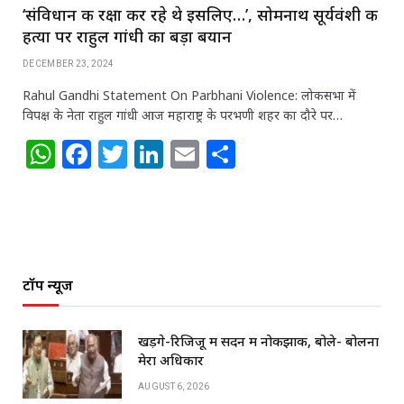
‘संविधान की रक्षा कर रहे थे इसलिए…’, सोमनाथ सूर्यवंशी की
हत्या पर राहुल गांधी का बड़ा बयान
DECEMBER 23, 2024
Rahul Gandhi Statement On Parbhani Violence: लोकसभा में
विपक्ष के नेता राहुल गांधी आज महाराष्ट्र के परभणी शहर का दौरे पर…
W
F
T
Li
E
S
h
a
w
n
m
h
at
c
itt
k
ai
ar
s
e
e
e
l
e
A
b
r
dI
टॉप न्यूज
p
o
n
p
o
खड़गे-रिजिजू में सदन में नोकझोंक, बोले- बोलना
k
मेरा अधिकार
AUGUST 6, 2026