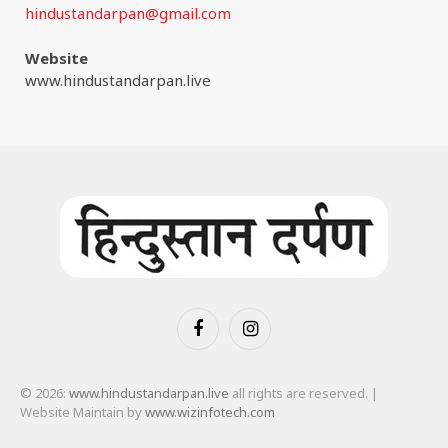
hindustandarpan@gmail.com
Website
www.hindustandarpan.live
Facebook
Instagram
© 2026:
www.hindustandarpan.live
all rights are reserved. |
Website Maintain by
www.wizinfotech.com