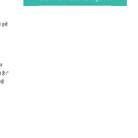
ा इसे
टन
हैं।”
हें