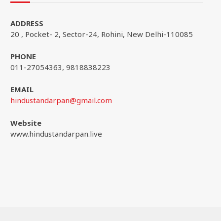
ADDRESS
20 , Pocket- 2, Sector-24, Rohini, New Delhi-110085
PHONE
011-27054363, 9818838223
EMAIL
hindustandarpan@gmail.com
Website
www.hindustandarpan.live