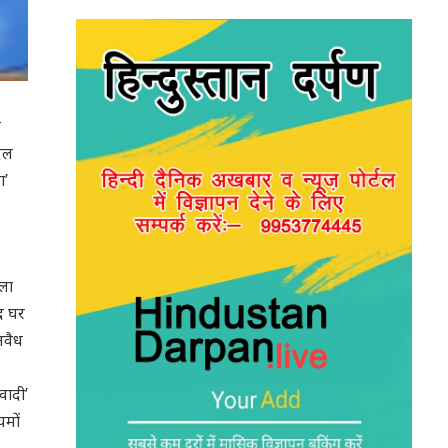
ए
 दल
ा’
सला
्द घर
अवैध
वादी’
यमों