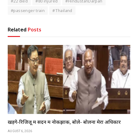
#22 died
#80 injured
#HindustanDarpan
#passenger train
#Thailand
Related
Posts
खड़गे-रिजिजू में सदन में नोकझोंक, बोले- बोलना मेरा अधिकार
AUGUST 6, 2026