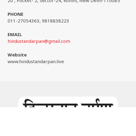
20 , Pocket- 2, Sector-24, Rohini, New Delhi-110085
PHONE
011-27054363, 9818838223
EMAIL
hindustandarpan@gmail.com
Website
www.hindustandarpan.live