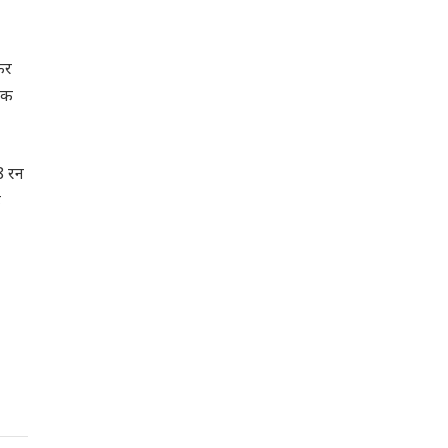
कर
शतक
8 रन
़