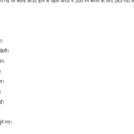
ी गेंद पर बोल्ड आउट होने से पहले विराट ने 200 रन बनाने के लिए 283 गेंदों 
ए।
खेली।
या।
।
िए।
।
गई।
ुने गए।