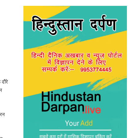
 दौरे
ान
 रन