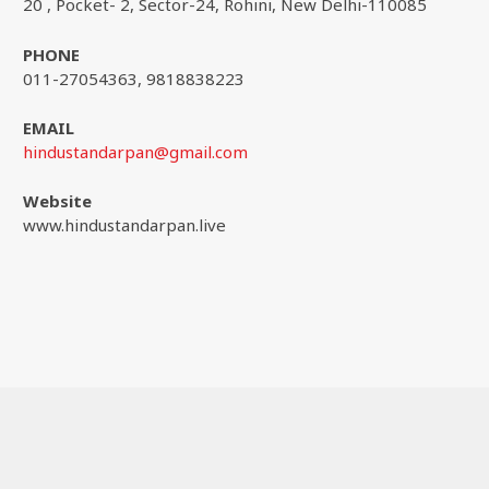
20 , Pocket- 2, Sector-24, Rohini, New Delhi-110085
PHONE
011-27054363, 9818838223
EMAIL
hindustandarpan@gmail.com
Website
www.hindustandarpan.live