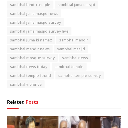
sambhal hindu temple
sambhal jama masjid
sambhal jama masjid news
sambhal jama masjid survey
sambhal jama masjid survey live
sambhal juma ki namaz
sambhal mandir
sambhal mandir news
sambhal masjid
sambhal mosque survey
sambhal news
sambhal news today
sambhal temple
sambhal temple found
sambhal temple survey
sambhal violence
Related
Posts