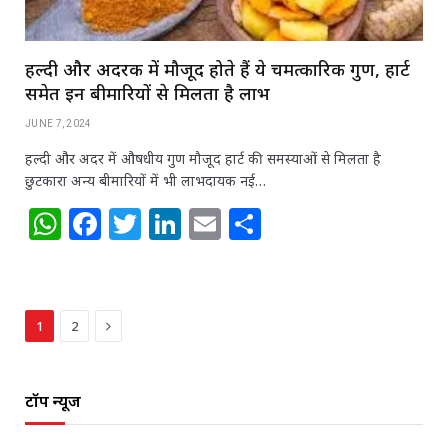
हल्दी और अदरक में मौजूद होते हैं ये चमत्कारिक गुण, हार्ट
समेत इन बीमारियों से मिलता है लाभ
JUNE 7, 2024
हल्‍दी और अदर में औषधीय गुण मौजूद हार्ट की समस्‍याओं से मिलता है
छुटकारा अन्‍य बीमारियों में भी लाभदायक नई…
W
F
T
Li
E
S
h
a
w
n
m
h
at
c
itt
k
ai
ar
s
e
e
e
l
e
Next
1
2
A
b
r
dI
p
o
n
टॉप न्यूज
p
o
k