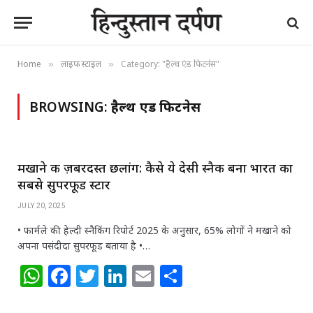
Home
लाइफ स्टाइल
Category: "हैल्थ एंड फिटनेस"
»
»
BROWSING:
हैल्थ एंड फिटनेस
मखाने की ज़बरदस्त छलांग: कैसे ये देसी स्नैक बना भारत का
सबसे सुपरफूड स्टार
JULY 20, 2025
• फार्मले की हेल्दी स्नैकिंग रिपोर्ट 2025 के अनुसार, 65% लोगों ने मखाने को
अपना पसंदीदा सुपरफूड बताया है •…
W
F
T
Li
E
S
h
a
w
n
m
h