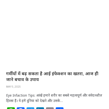
h
a
w
n
m
h
at
c
itt
k
ai
ar
s
e
e
e
l
e
A
b
r
dI
p
o
n
p
o
k
गर्मीयों में बढ़ सकता है आई इंफेक्शन का खतरा, आज ही
जाने बचाव के उपाय
MAY 5, 2025
Eye Infaction Tips: आंखें हमारे शरीर का सबसे महत्वपूर्ण और संवेदनशील
हिस्सा हैं। ये हमें दुनिया को देखने और उसके…