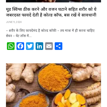
मूड स्विंग्स ठीक करने और वजन घटाने सहित शरीर को ये
जबरदस्‍त फायदे देती है कोल्‍ड कॉफी, बस रखें ये सावधानी
JUNE 9, 2024
– शरीर के लिए फायदेमंद है कोल्‍ड कॉफी – तय मात्रा में ही करना चाहिए
सेवन – वेट लॉस में…
W
F
T
Li
E
S
h
a
w
n
m
h
at
c
itt
k
ai
ar
s
e
e
e
l
e
A
b
r
dI
p
o
n
p
o
k