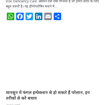
Iron Deficiency Cure: आयरन एक ऐसा मिनरल है जो हमारे शरीर के लिए
बहुत जरूरी है। यह हीमोग्लोबिन बनाने में…
W
F
T
Li
E
S
h
a
w
n
m
h
at
c
itt
k
ai
ar
s
e
e
e
l
e
A
b
r
dI
p
o
n
p
o
k
मानसून में फंगल इन्फेक्शन से हो सकते हैं परेशान, इन
तरीकों से करें बचाव