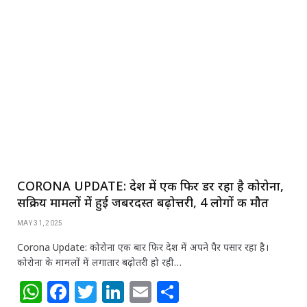
at
c
itt
k
ai
ar
s
e
e
e
l
e
A
b
r
dI
p
o
n
p
o
k
CORONA UPDATE: देश में एक फिर डर रहा है कोरोना,
सक्रिय मामलों में हुई जबरदस्त बढ़ोत्तरी, 4 लोगों की मौत
MAY 31, 2025
Corona Update: कोरोना एक बार फिर देश में अपने पैर पसार रहा है।
कोरोना के मामलों में लगातार बढ़ोतरी हो रही…
W
F
T
Li
E
S