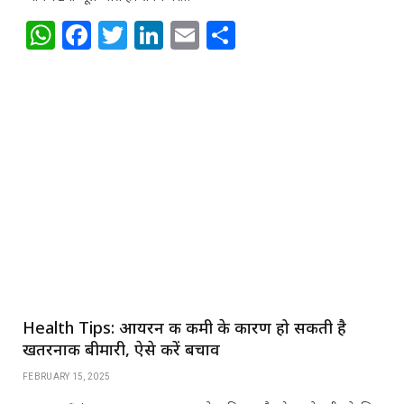
W
F
T
Li
E
S
h
a
w
n
m
h
at
c
itt
k
ai
ar
s
e
e
e
l
e
A
b
r
dI
p
o
n
p
o
k
Health Tips: आयरन की कमी के कारण हो सकती है
खतरनाक बीमारी, ऐसे करें बचाव
FEBRUARY 15, 2025