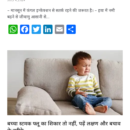
JULY 4, 2024
– मानसून में फंगल इन्फेक्शन से सतर्क रहने की जरूरत है। – हवा में नमी
बढ़ने से जीवाणु आसानी से…
W
F
T
Li
E
S
h
a
w
n
m
h
at
c
itt
k
ai
ar
s
e
e
e
l
e
A
b
r
dI
p
o
n
p
o
k
बच्‍चा स्टमक फ्लू का शिकार तो नहीं, पढ़ें लक्षण और बचाव