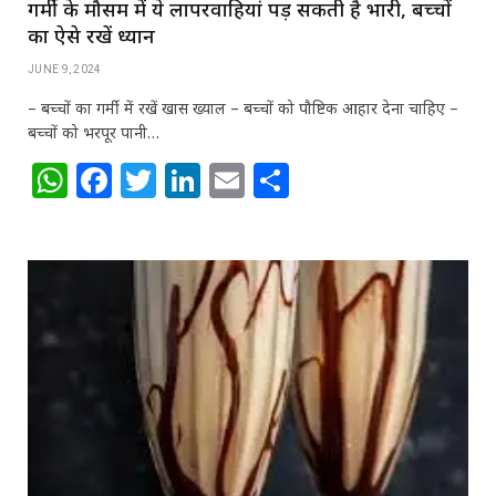
गर्मी के मौसम में ये लापरवाहियां पड़ सकती है भारी, बच्चों
का ऐसे रखें ध्‍यान
JUNE 9, 2024
– बच्चों का गर्मी में रखें खास ख्‍याल – बच्चों को पौष्टिक आहार देना चाहिए –
बच्चों को भरपूर पानी…
W
F
T
Li
E
S
h
a
w
n
m
h
at
c
itt
k
ai
ar
s
e
e
e
l
e
A
b
r
dI
p
o
n
p
o
k