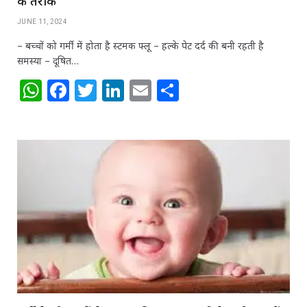
के तरीके
JUNE 11, 2024
– बच्चों को गर्मी में होता है स्टमक फ्लू – हल्के पेट दर्द की बनी रहती है
समस्या – दूषित…
W
F
T
Li
E
S
h
a
w
n
m
h
at
c
itt
k
ai
ar
s
e
e
e
l
e
A
b
r
dI
p
o
n
p
o
k