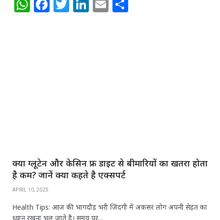
W
F
T
Li
E
S
h
a
w
n
m
h
at
c
itt
k
ai
ar
s
e
e
e
l
e
A
b
r
dI
p
o
n
p
o
k
क्या ग्लूटेन और केसिन फ्री डाइट से बीमारियों का खतरा होता
है कम? जानें क्या कहते है एक्सपर्ट
APRIL 10, 2025
Health Tips: आज की भागदौड़ भरी जिंदगी में अकसर लोग अपनी सेहत का
ध्यान रखना भूल जाते है। समय पर…