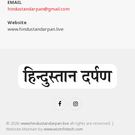
EMAIL
hindustandarpan@gmail.com
Website
www.hindustandarpan.live
Facebook
Instagram
© 2026:
www.hindustandarpan.live
all rights are reserved. |
Website Maintain by
www.wizinfotech.com