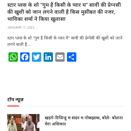
स्टार प्लस के शो “गुम है किसी के प्यार में” सावी की प्रेग्नेंसी
की खुशी को जानें लगने वाली है किस मुसीबत की नजर,
भाविका शर्मा ने किया खुलासा
JANUARY 17, 2025
स्टार प्लस के शो “गुम है किसी के प्यार में” सावी की प्रेग्नेंसी की खुशी को जानें
लगने वाली है…
W
F
T
Li
E
S
h
a
w
n
m
h
at
c
itt
k
ai
ar
s
e
e
e
l
e
A
b
r
dI
टॉप न्यूज
p
o
n
p
o
खड़गे-रिजिजू में सदन में नोकझोंक, बोले- बोलना
k
मेरा अधिकार