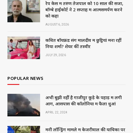
रेप केस में तरुण तेजपाल को 10 साल की सजा,
बॉम्बे हाईकोर्ट ने 2 सप्ताह में आत्मसमर्पण करने
को कहा
AUGUST 6, 2026
कथित बॉयफ्रेंड संग मालदीव में छुट्टियां मना रहीं
निया शर्मा? शेयर कीं तस्वीरें
JULY 29, 2026
POPULAR NEWS
अभी बुझी नहीं है गाजीपुर कूड़े के पहाड़ में लगी
आग, आसपास की कॉलोनियों में फैला धुआं
APRIL 22, 2024
मनी लॉन्ड्रिंग मामले में केजरीवाल की याचिका पर