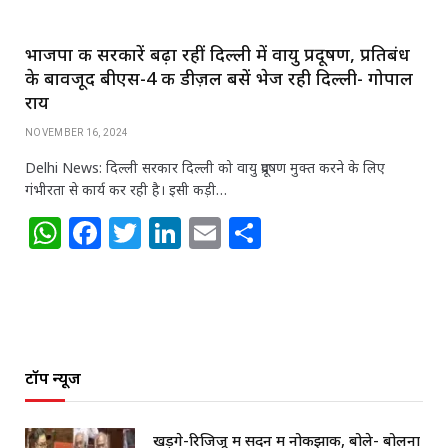
भाजपा की सरकारें बढ़ा रहीं दिल्ली में वायु प्रदूषण, प्रतिबंध
के बावजूद बीएस-4 की डीज़ल बसें भेज रही दिल्ली- गोपाल
राय
NOVEMBER 16, 2024
Delhi News: दिल्ली सरकार दिल्ली को वायु प्रदूषण मुक्त करने के लिए
गंभीरता से कार्य कर रही है। इसी कड़ी…
W
F
T
Li
E
S
h
a
w
n
m
h
at
c
itt
k
ai
ar
s
e
e
e
l
e
A
b
r
dI
टॉप न्यूज
p
o
n
p
o
खड़गे-रिजिजू में सदन में नोकझोंक, बोले- बोलना