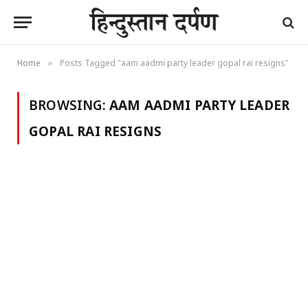
Home
Posts Tagged "aam aadmi party leader gopal rai resigns"
»
BROWSING:
AAM AADMI PARTY LEADER
GOPAL RAI RESIGNS