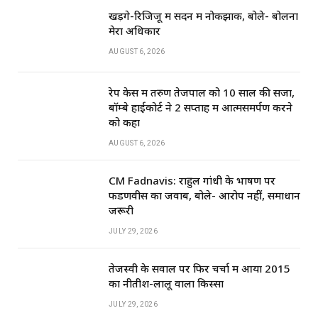
p
o
खड़गे-रिजिजू में सदन में नोकझोंक, बोले- बोलना
k
मेरा अधिकार
AUGUST 6, 2026
रेप केस में तरुण तेजपाल को 10 साल की सजा,
बॉम्बे हाईकोर्ट ने 2 सप्ताह में आत्मसमर्पण करने
को कहा
AUGUST 6, 2026
CM Fadnavis: राहुल गांधी के भाषण पर
फडणवीस का जवाब, बोले- आरोप नहीं, समाधान
जरूरी
JULY 29, 2026
तेजस्वी के सवाल पर फिर चर्चा में आया 2015
का नीतीश-लालू वाला किस्सा
JULY 29, 2026