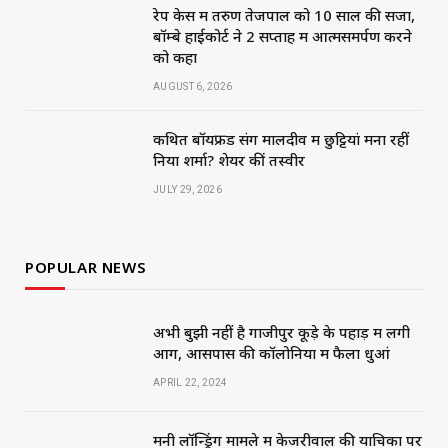
रेप केस में तरुण तेजपाल को 10 साल की सजा,
बॉम्बे हाईकोर्ट ने 2 सप्ताह में आत्मसमर्पण करने
को कहा
AUGUST 6, 2026
कथित बॉयफ्रेंड संग मालदीव में छुट्टियां मना रहीं
निया शर्मा? शेयर कीं तस्वीरें
JULY 29, 2026
POPULAR NEWS
अभी बुझी नहीं है गाजीपुर कूड़े के पहाड़ में लगी
आग, आसपास की कॉलोनियों में फैला धुआं
APRIL 22, 2024
मनी लॉन्ड्रिंग मामले में केजरीवाल की याचिका पर