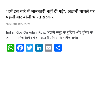
“हमें इस बारे में जानकारी नहीं दी गई”, अडानी मामले पर
पहली बार बोली भारत सरकार
NOVEMBER 29, 2024
Indian Gov On Adani Row: अडानी समूह के मुखिया और दुनिया के
जाने-माने बिजनेसमैन गौतम अडानी और उनके भतीजे समेत…
W
F
T
Li
E
S
h
a
w
n
m
h
at
c
itt
k
ai
ar
s
e
e
e
l
e
A
b
r
dI
p
o
n
p
o
k