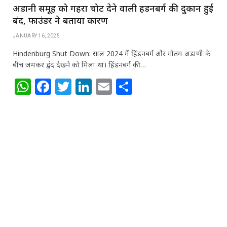
अडानी समूह को गहरा चोट देने वाली हिंडनबर्ग की दुकान हुई
बंद, फाउंडर ने बताया कारण
JANUARY 16, 2025
Hindenburg Shut Down: साल 2024 में हिंडनबर्ग और गौतम अडाणी के
बीच जमकर द्वंद देखने को मिला था। हिंडनबर्ग की…
W
F
T
Li
E
S
h
a
w
n
m
h
at
c
itt
k
ai
ar
s
e
e
e
l
e
A
b
r
dI
p
o
n
p
o
k