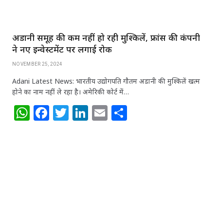
अडानी समूह की कम नहीं हो रही मुश्किलें, फ्रांस की कंपनी
ने नए इन्वेस्टमेंट पर लगाई रोक
NOVEMBER 25, 2024
Adani Latest News: भारतीय उद्योगपति गौतम अडानी की मुश्किलें खत्म
होने का नाम नहीं ले रहा है। अमेरिकी कोर्ट में…
W
F
T
Li
E
S
h
a
w
n
m
h
at
c
itt
k
ai
ar
s
e
e
e
l
e
A
b
r
dI
p
o
n
p
o