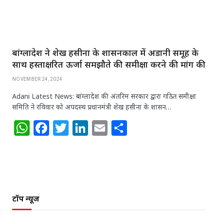
k
बांग्लादेश ने शेख हसीना के शासनकाल में अडानी समूह के
साथ हस्ताक्षरित ऊर्जा समझौते की समीक्षा करने की मांग की
NOVEMBER 24, 2024
Adani Latest News: बांग्लादेश की अंतरिम सरकार द्वारा गठित समीक्षा
समिति ने रविवार को अपदस्थ प्रधानमंत्री शेख हसीना के शासन…
W
F
T
Li
E
S
h
a
w
n
m
h
at
c
itt
k
ai
ar
s
e
e
e
l
e
A
b
r
dI
टॉप न्यूज
p
o
n