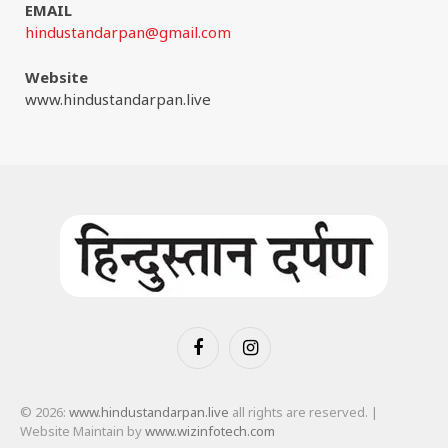
EMAIL
hindustandarpan@gmail.com
Website
www.hindustandarpan.live
Facebook
Instagram
© 2026:
www.hindustandarpan.live
all rights are reserved. |
Website Maintain by
www.wizinfotech.com