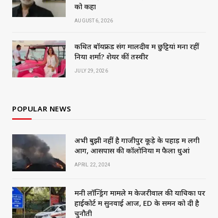
को कहा
AUGUST 6, 2026
कथित बॉयफ्रेंड संग मालदीव में छुट्टियां मना रहीं
निया शर्मा? शेयर कीं तस्वीरें
JULY 29, 2026
POPULAR NEWS
अभी बुझी नहीं है गाजीपुर कूड़े के पहाड़ में लगी
आग, आसपास की कॉलोनियों में फैला धुआं
APRIL 22, 2024
मनी लॉन्ड्रिंग मामले में केजरीवाल की याचिका पर
हाईकोर्ट में सुनवाई आज, ED के समन को दी है
चुनौती