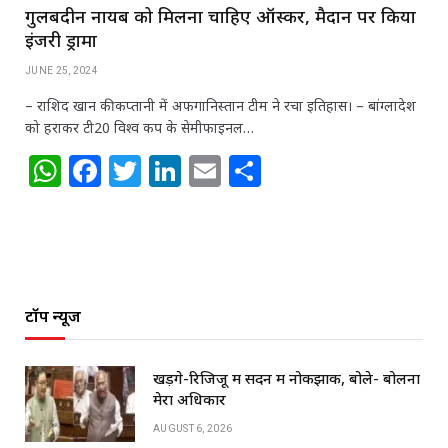
गुलबदीन नायब को मिलना चाहिए ऑस्कर, मैदान पर किया
इंजरी ड्रामा
JUNE 25, 2024
– राशिद खान की कप्तानी में अफगानिस्तान टीम ने रचा इतिहास। – बांग्लादेश
को हराकर टी20 विश्व कप के सेमीफाइनल…
W
F
T
Li
E
S
h
a
w
n
m
h
at
c
itt
k
ai
ar
s
e
e
e
l
e
A
b
r
dI
टॉप न्यूज
p
o
n
p
o
खड़गे-रिजिजू में सदन में नोकझोंक, बोले- बोलना
k
मेरा अधिकार
AUGUST 6, 2026