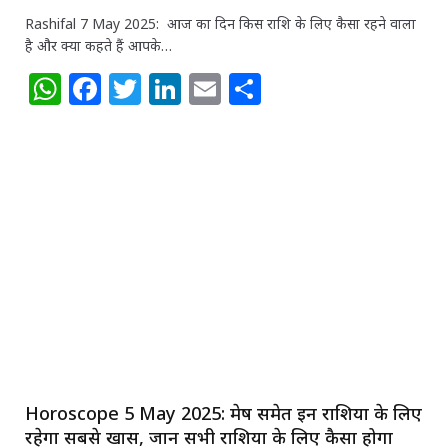
Rashifal 7 May 2025: आज का दिन किस राशि के लिए कैसा रहने वाला
है और क्या कहते हैं आपके…
W
F
T
Li
E
S
h
a
w
n
m
h
at
c
itt
k
ai
ar
s
e
e
e
l
e
A
b
r
dI
p
o
n
p
o
k
Horoscope 5 May 2025: मेष समेत इन राशियों के लिए
रहेगा सबसे खास, जानें सभी राशियों के लिए कैसा होगा