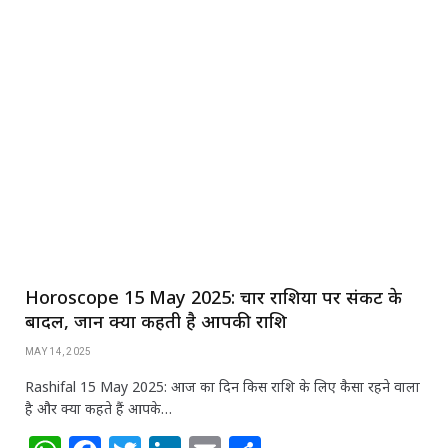
h
a
w
n
m
h
at
c
itt
k
ai
ar
s
e
e
e
l
e
A
b
r
dI
p
o
n
p
o
k
Horoscope 15 May 2025: चार राशियों पर संकट के
बादल, जानें क्या कहती है आपकी राशि
MAY 14, 2025
Rashifal 15 May 2025: आज का दिन किस राशि के लिए कैसा रहने वाला
है और क्या कहते हैं आपके…