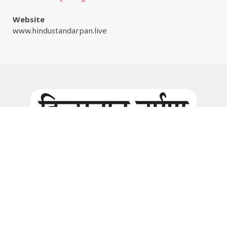
Website
www.hindustandarpan.live
Facebook
Instagram
© 2026:
www.hindustandarpan.live
all rights are reserved. |
Website Maintain by
www.wizinfotech.com