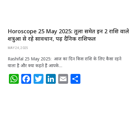
k
Horoscope 25 May 2025: तुला समेत इन 2 राशि वाले
शत्रुओं से रहे सावधान, पढ़ें दैनिक राशिफल
MAY 24, 2025
Rashifal 25 May 2025: आज का दिन किस राशि के लिए कैसा रहने
वाला है और क्या कहते हैं आपके…
W
F
T
Li
E
S
h
a
w
n
m
h
at
c
itt
k
ai
ar
s
e
e
e
l
e
A
b
r
dI
p
o
n
p
o