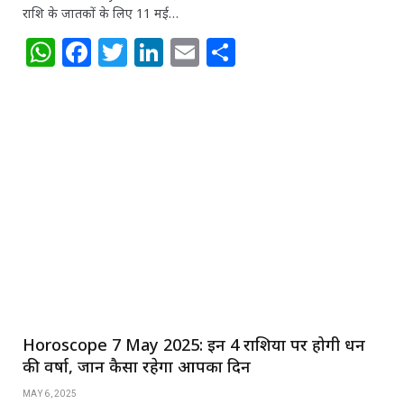
राशि के जातकों के लिए 11 मई…
W
F
T
Li
E
S
h
a
w
n
m
h
at
c
itt
k
ai
ar
s
e
e
e
l
e
A
b
r
dI
p
o
n
p
o
k
Horoscope 7 May 2025: इन 4 राशियों पर होगी धन
की वर्षा, जानें कैसा रहेगा आपका दिन
MAY 6, 2025