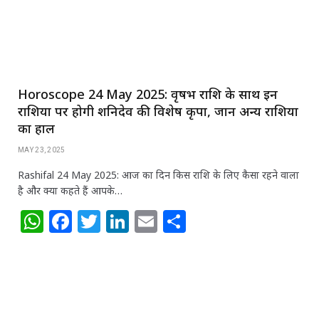
k
Horoscope 24 May 2025: वृषभ राशि के साथ इन
राशियों पर होगी शनिदेव की विशेष कृपा, जानें अन्य राशियों
का हाल
MAY 23, 2025
Rashifal 24 May 2025: आज का दिन किस राशि के लिए कैसा रहने वाला
है और क्या कहते हैं आपके…
W
F
T
Li
E
S
h
a
w
n
m
h
at
c
itt
k
ai
ar
s
e
e
e
l
e
A
b
r
dI