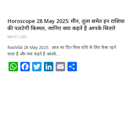
Horoscope 28 May 2025: मीन, तुला समेत इन राशियों
की पलटेगी किस्मत, जानिए क्या कहते है आपके सितारे
MAY 27, 2025
Rashifal 28 May 2025: आज का दिन किस राशि के लिए कैसा रहने
वाला है और क्या कहते हैं आपके…
W
F
T
Li
E
S
h
a
w
n
m
h
at
c
itt
k
ai
ar
s
e
e
e
l
e
A
b
r
dI
p
o
n
p
o