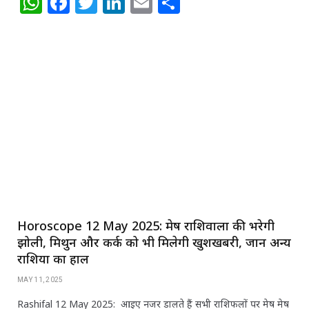
W
F
T
Li
E
S
h
a
w
n
m
h
at
c
itt
k
ai
ar
s
e
e
e
l
e
A
b
r
dI
p
o
n
p
o
k
Horoscope 12 May 2025: मेष राशिवालों की भरेगी
झोली, मिथुन और कर्क को भी मिलेगी खुशखबरी, जानें अन्य
राशियों का हाल
MAY 11, 2025
Rashifal 12 May 2025: आइए नजर डालते हैं सभी राशिफलों पर मेष मेष