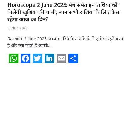
Horoscope 2 June 2025: मेष समेत इन राशियों को
मिलेगी खुशियों की चाबी, जानें सभी राशियों के लिए कैसा
रहेगा आज का दिन?
JUNE 1, 2025
Rashifal 2 June 2025: आज का दिन किस राशि के लिए कैसा रहने वाला
है और क्या कहते हैं आपके…
W
F
T
Li
E
S
h
a
w
n
m
h
at
c
itt
k
ai
ar
s
e
e
e
l
e
A
b
r
dI
p
o
n
p
o
k