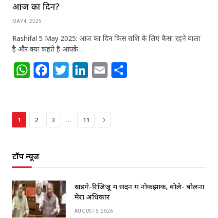
आज का दिन?
MAY 4, 2025
Rashifal 5 May 2025: आज का दिन किस राशि के लिए कैसा रहने वाला
है और क्या कहते हैं आपके…
W
F
T
Li
E
S
h
a
w
n
m
h
at
c
itt
k
ai
ar
s
e
e
e
l
e
Next
…
1
2
3
11
A
b
r
dI
p
o
n
टॉप न्यूज
p
o
k
खड़गे-रिजिजू में सदन में नोकझोंक, बोले- बोलना
मेरा अधिकार
AUGUST 6, 2026