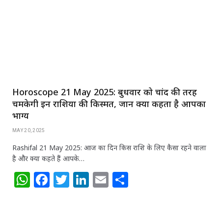
p
o
n
p
o
k
Horoscope 21 May 2025: बुधवार को चांद की तरह
चमकेगी इन राशियों की किस्मत, जानें क्या कहता है आपका
भाग्य
MAY 20, 2025
Rashifal 21 May 2025: आज का दिन किस राशि के लिए कैसा रहने वाला
है और क्या कहते हैं आपके…
W
F
T
Li
E
S
h
a
w
n
m
h
at
c
itt
k
ai
ar