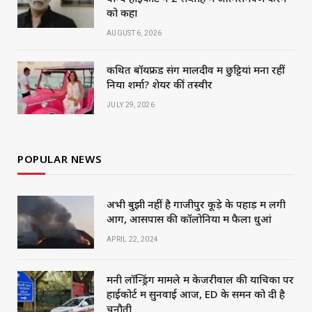
को कहा
AUGUST 6, 2026
कथित बॉयफ्रेंड संग मालदीव में छुट्टियां मना रहीं
निया शर्मा? शेयर कीं तस्वीरें
JULY 29, 2026
POPULAR NEWS
अभी बुझी नहीं है गाजीपुर कूड़े के पहाड़ में लगी
आग, आसपास की कॉलोनियों में फैला धुआं
APRIL 22, 2024
मनी लॉन्ड्रिंग मामले में केजरीवाल की याचिका पर
हाईकोर्ट में सुनवाई आज, ED के समन को दी है
चुनौती