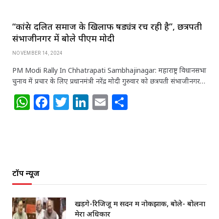
“कांग्रेस दलित समाज के खिलाफ षड्यंत्र रच रही है”, छत्रपती
संभाजीनगर में बोले पीएम मोदी
NOVEMBER 14, 2024
PM Modi Rally In Chhatrapati Sambhajinagar: महाराष्ट्र विधानसभा
चुनाव में प्रचार के लिए प्रधानमंत्री नरेंद्र मोदी गुरुवार को छत्रपती संभाजीनगर…
W
F
T
Li
E
S
h
a
w
n
m
h
at
c
itt
k
ai
ar
s
e
e
e
l
e
A
b
r
dI
टॉप न्यूज
p
o
n
p
o
खड़गे-रिजिजू में सदन में नोकझोंक, बोले- बोलना
k
मेरा अधिकार