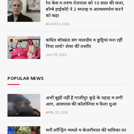
रेप केस में तरुण तेजपाल को 10 साल की सजा,
बॉम्बे हाईकोर्ट ने 2 सप्ताह में आत्मसमर्पण करने
को कहा
AUGUST 6, 2026
कथित बॉयफ्रेंड संग मालदीव में छुट्टियां मना रहीं
निया शर्मा? शेयर कीं तस्वीरें
JULY 29, 2026
POPULAR NEWS
अभी बुझी नहीं है गाजीपुर कूड़े के पहाड़ में लगी
आग, आसपास की कॉलोनियों में फैला धुआं
APRIL 22, 2024
मनी लॉन्ड्रिंग मामले में केजरीवाल की याचिका पर