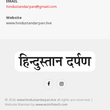
EMAIL
hindustandarpan@gmail.com
Website
www.hindustandarpan.live
Facebook
Instagram
© 2026:
www.hindustandarpan.live
all rights are reserved. |
Website Maintain by
www.wizinfotech.com