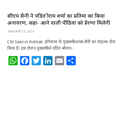
सीएम सैनी ने पंडित श्रीराम शर्मा का प्रतिमा का किया
अनावरण, कहा- आने वाली पीढियां को प्रेरणा मिलेगी
JANUARY 15, 2025
CM Saini in Rohtak: हरियाणा के मुख्यमंत्री नायब सैनी का रोहतक दौरा
किया है। इस दौरान मुख्यमंत्री ने पंडित श्रीराम…
W
F
T
Li
E
S
h
a
w
n
m
h
at
c
itt
k
ai
ar
s
e
e
e
l
e
A
b
r
dI
p
o
n
p
o
k