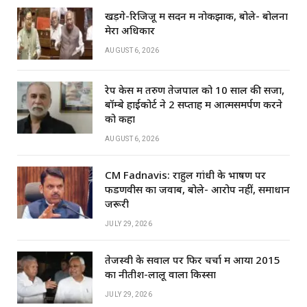
p
o
खड़गे-रिजिजू में सदन में नोकझोंक, बोले- बोलना
k
मेरा अधिकार
AUGUST 6, 2026
रेप केस में तरुण तेजपाल को 10 साल की सजा,
बॉम्बे हाईकोर्ट ने 2 सप्ताह में आत्मसमर्पण करने
को कहा
AUGUST 6, 2026
CM Fadnavis: राहुल गांधी के भाषण पर
फडणवीस का जवाब, बोले- आरोप नहीं, समाधान
जरूरी
JULY 29, 2026
तेजस्वी के सवाल पर फिर चर्चा में आया 2015
का नीतीश-लालू वाला किस्सा
JULY 29, 2026