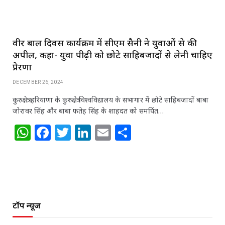
वीर बाल दिवस कार्यक्रम में सीएम सैनी ने युवाओं से की
अपील, कहा- युवा पीढ़ी को छोटे साहिबजादों से लेनी चाहिए
प्रेरणा
DECEMBER 26, 2024
कुरुक्षेत्र: हरियाणा के कुरुक्षेत्र विश्वविद्यालय के सभागार में छोटे साहिबजादों बाबा
जोरावर सिंह और बाबा फतेह सिंह के शाहदत को समर्पित…
W
F
T
Li
E
S
h
a
w
n
m
h
at
c
itt
k
ai
ar
s
e
e
e
l
e
A
b
r
dI
टॉप न्यूज
p
o
n