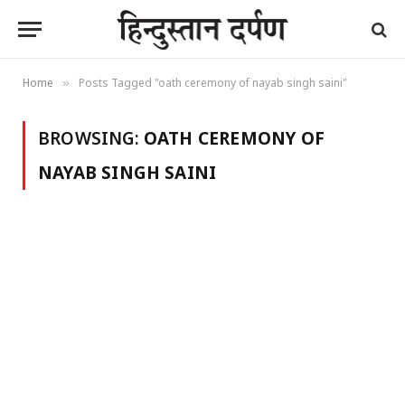
Home
Posts Tagged "oath ceremony of nayab singh saini"
»
BROWSING:
OATH CEREMONY OF
NAYAB SINGH SAINI