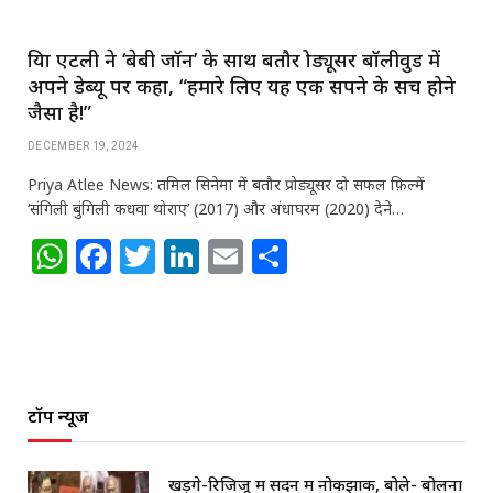
प्रिया एटली ने ‘बेबी जॉन’ के साथ बतौर प्रोड्यूसर बॉलीवुड में
अपने डेब्यू पर कहा, “हमारे लिए यह एक सपने के सच होने
जैसा है!”
DECEMBER 19, 2024
Priya Atlee News: तमिल सिनेमा में बतौर प्रोड्यूसर दो सफल फ़िल्में
‘संगिली बुंगिली कधवा थोराए’ (2017) और अंधाघरम (2020) देने…
W
F
T
Li
E
S
h
a
w
n
m
h
at
c
itt
k
ai
ar
s
e
e
e
l
e
A
b
r
dI
टॉप न्यूज
p
o
n
p
o
खड़गे-रिजिजू में सदन में नोकझोंक, बोले- बोलना