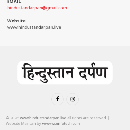
EMAIL
hindustandarpan@gmail.com
Website
www.hindustandarpan.live
Facebook
Instagram
© 2026:
www.hindustandarpan.live
all rights are reserved. |
Website Maintain by
www.wizinfotech.com