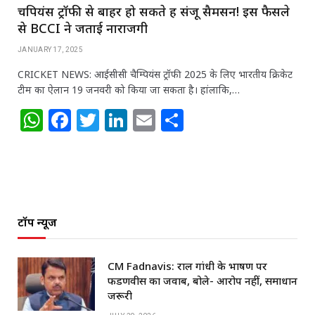
चैंपियंस ट्रॉफी से बाहर हो सकते हैं संजू सैमसन! इस फैसले
से BCCI ने जताई नाराजगी
JANUARY 17, 2025
CRICKET NEWS: आईसीसी चैम्पियंस ट्रॉफी 2025 के लिए भारतीय क्रिकेट
टीम का ऐलान 19 जनवरी को किया जा सकता है। हांलाकि,…
W
F
T
Li
E
S
h
a
w
n
m
h
at
c
itt
k
ai
ar
s
e
e
e
l
e
A
b
r
dI
टॉप न्यूज
p
o
n
p
o
CM Fadnavis: राहुल गांधी के भाषण पर
k
फडणवीस का जवाब, बोले- आरोप नहीं, समाधान
जरूरी