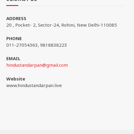
ADDRESS
20 , Pocket- 2, Sector-24, Rohini, New Delhi-110085
PHONE
011-27054363, 9818838223
EMAIL
hindustandarpan@gmail.com
Website
www.hindustandarpan.live