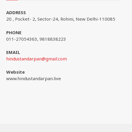
ADDRESS
20 , Pocket- 2, Sector-24, Rohini, New Delhi-110085
PHONE
011-27054363, 9818838223
EMAIL
hindustandarpan@gmail.com
Website
www.hindustandarpan.live