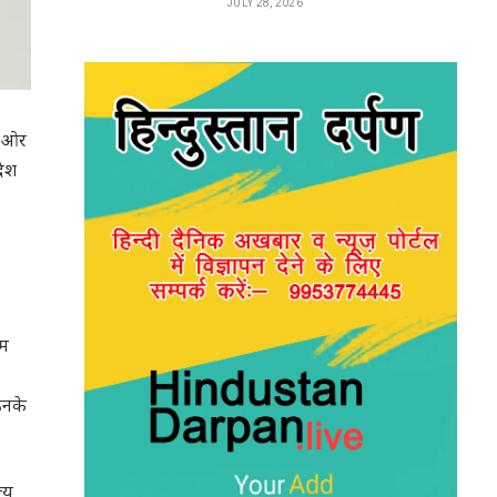
JULY 28, 2026
ी ओर
देश
यम
उनके
्य