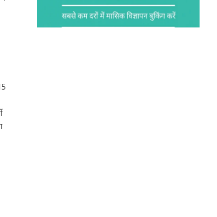
15
ी
ा