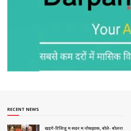
RECENT NEWS
खड़गे-रिजिजू में सदन में नोकझोंक, बोले- बोलना