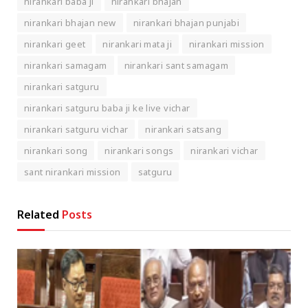
nirankari baba ji
nirankari bhajan
nirankari bhajan new
nirankari bhajan punjabi
nirankari geet
nirankari mata ji
nirankari mission
nirankari samagam
nirankari sant samagam
nirankari satguru
nirankari satguru baba ji ke live vichar
nirankari satguru vichar
nirankari satsang
nirankari song
nirankari songs
nirankari vichar
sant nirankari mission
satguru
Related
Posts