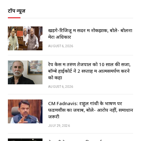
टॉप न्यूज
खड़गे-रिजिजू में सदन में नोकझोंक, बोले- बोलना
मेरा अधिकार
AUGUST 6, 2026
रेप केस में तरुण तेजपाल को 10 साल की सजा,
बॉम्बे हाईकोर्ट ने 2 सप्ताह में आत्मसमर्पण करने
को कहा
AUGUST 6, 2026
CM Fadnavis: राहुल गांधी के भाषण पर
फडणवीस का जवाब, बोले- आरोप नहीं, समाधान
जरूरी
JULY 29, 2026