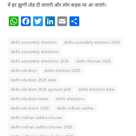
में हर झुग्गी तोड़ दी जाएगी और लोग सड़क पर आ जाएंगे।
WhatsApp
Facebook
Twitter
LinkedIn
Email
Share
delhi assembly election
delhi assembly election 2025
delhi assembly elections
delhi assembly elections 2025
delhi chunav 2025
delhi election
delhi election 2025
delhi election 2025 date
delhi election 2025 opinion poll
delhi election date
delhi election news
delhi elections
delhi elections 2025
delhi vidhan sabha
delhi vidhan sabha chunav
delhi vidhan sabha chunav 2025