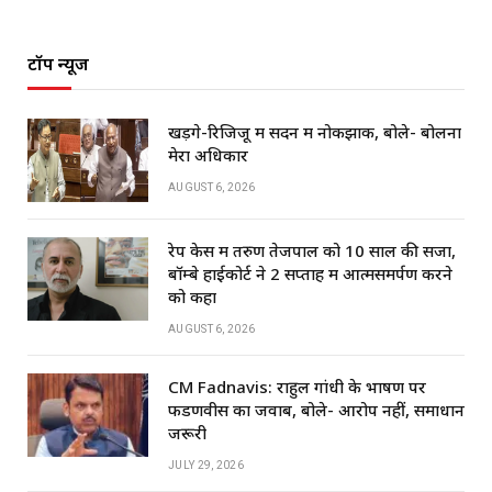
टॉप न्यूज
खड़गे-रिजिजू में सदन में नोकझोंक, बोले- बोलना
मेरा अधिकार
AUGUST 6, 2026
रेप केस में तरुण तेजपाल को 10 साल की सजा,
बॉम्बे हाईकोर्ट ने 2 सप्ताह में आत्मसमर्पण करने
को कहा
AUGUST 6, 2026
CM Fadnavis: राहुल गांधी के भाषण पर
फडणवीस का जवाब, बोले- आरोप नहीं, समाधान
जरूरी
JULY 29, 2026