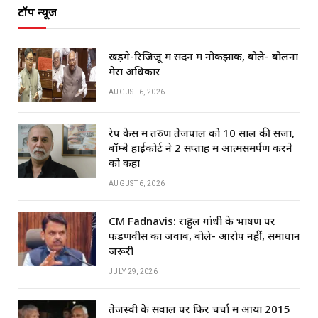
टॉप न्यूज
खड़गे-रिजिजू में सदन में नोकझोंक, बोले- बोलना
मेरा अधिकार
AUGUST 6, 2026
रेप केस में तरुण तेजपाल को 10 साल की सजा,
बॉम्बे हाईकोर्ट ने 2 सप्ताह में आत्मसमर्पण करने
को कहा
AUGUST 6, 2026
CM Fadnavis: राहुल गांधी के भाषण पर
फडणवीस का जवाब, बोले- आरोप नहीं, समाधान
जरूरी
JULY 29, 2026
तेजस्वी के सवाल पर फिर चर्चा में आया 2015