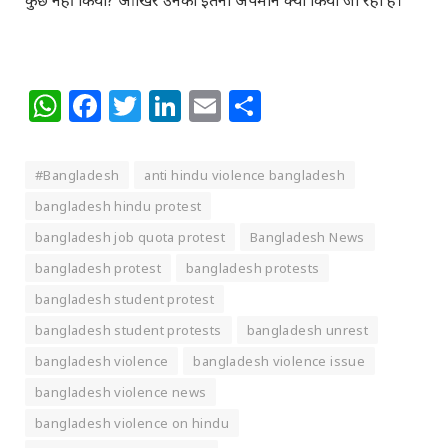
WhatsApp
Facebook
Twitter
LinkedIn
Email
Share
#Bangladesh
anti hindu violence bangladesh
bangladesh hindu protest
bangladesh job quota protest
Bangladesh News
bangladesh protest
bangladesh protests
bangladesh student protest
bangladesh student protests
bangladesh unrest
bangladesh violence
bangladesh violence issue
bangladesh violence news
bangladesh violence on hindu