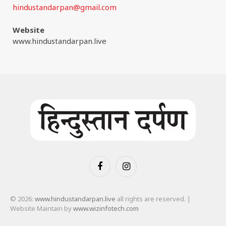
hindustandarpan@gmail.com
Website
www.hindustandarpan.live
Facebook
Instagram
© 2026:
www.hindustandarpan.live
all rights are reserved. |
Website Maintain by
www.wizinfotech.com