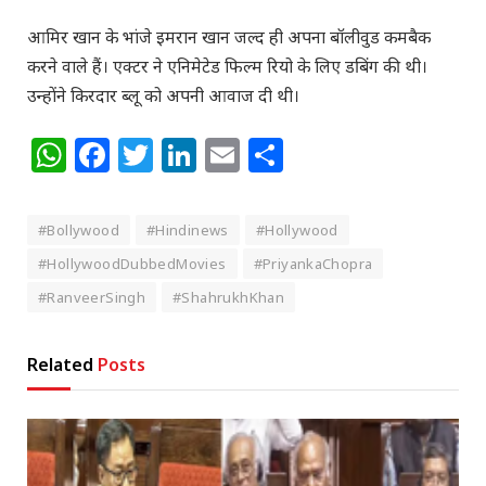
आमिर खान के भांजे इमरान खान जल्द ही अपना बॉलीवुड कमबैक
करने वाले हैं। एक्टर ने एनिमेटेड फिल्म रियो के लिए डबिंग की थी।
उन्होंने किरदार ब्लू को अपनी आवाज दी थी।
WhatsApp
Facebook
Twitter
LinkedIn
Email
Share
#Bollywood
#Hindinews
#Hollywood
#HollywoodDubbedMovies
#PriyankaChopra
#RanveerSingh
#ShahrukhKhan
Related
Posts