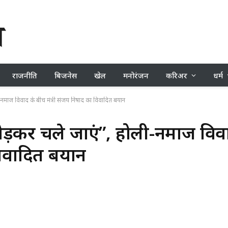
राजनीति
बिजनेस
खेल
मनोरंजन
करिअर
धर्म
ोली-नमाज विवाद के बीच मंत्री संजय निषाद का विवादित बयान
ेश छोड़कर चले जाएं”, होली-नमाज विव
विवादित बयान