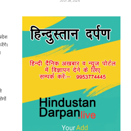
JULY 28, 2026
रदेश
ेंगे।
श
े
ोगों