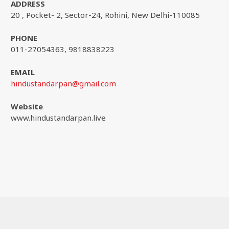
ADDRESS
20 , Pocket- 2, Sector-24, Rohini, New Delhi-110085
PHONE
011-27054363, 9818838223
EMAIL
hindustandarpan@gmail.com
Website
www.hindustandarpan.live