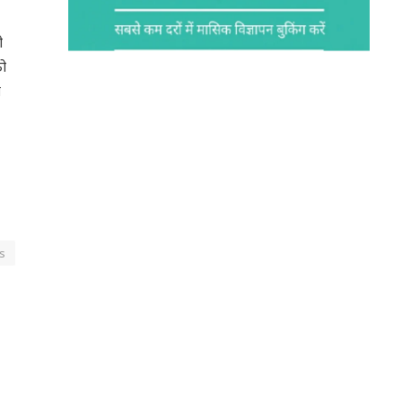
ी
को
ा
s