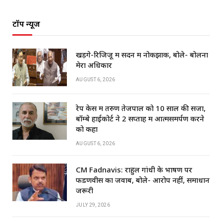
टॉप न्यूज
खड़गे-रिजिजू में सदन में नोकझोंक, बोले- बोलना
मेरा अधिकार
AUGUST 6, 2026
रेप केस में तरुण तेजपाल को 10 साल की सजा,
बॉम्बे हाईकोर्ट ने 2 सप्ताह में आत्मसमर्पण करने
को कहा
AUGUST 6, 2026
CM Fadnavis: राहुल गांधी के भाषण पर
फडणवीस का जवाब, बोले- आरोप नहीं, समाधान
जरूरी
JULY 29, 2026