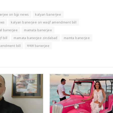
erjee on bjp news
kalyan banerjee
ews
kalyan banerjee on waqf amendment bill
al banerjee
mamata banerjee
 bill
mamata banerjee zindabad
mamta banerjee
endment bill
ममता banerjee