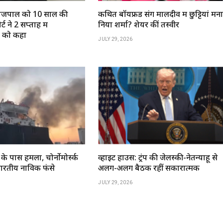
ण तेजपाल को 10 साल की
कथित बॉयफ्रेंड संग मालदीव में छुट्टियां मना
ट ने 2 सप्ताह में
निया शर्मा? शेयर कीं तस्वीरें
े को कहा
JULY 29, 2026
 के पास हमला, चोर्नोमोर्स्क
व्हाइट हाउस: ट्रंप की जेलेंस्की-नेतन्याहू से
ारतीय नाविक फंसे
अलग-अलग बैठकें रहीं सकारात्मक
JULY 29, 2026