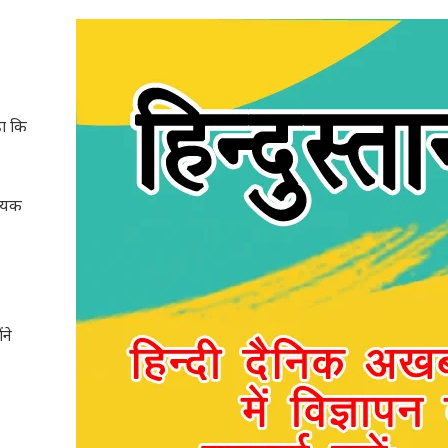
हा कि
धेयक
ंने