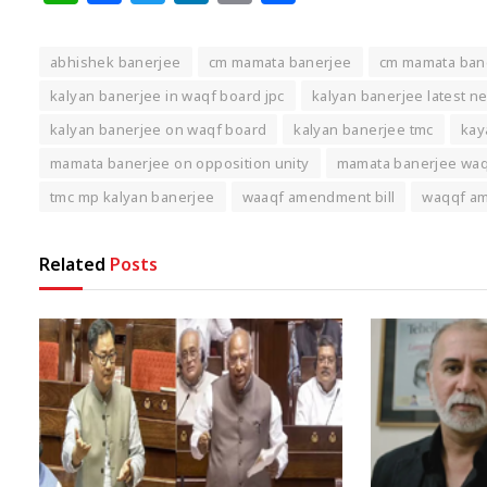
abhishek banerjee
cm mamata banerjee
cm mamata ban
kalyan banerjee in waqf board jpc
kalyan banerjee latest n
kalyan banerjee on waqf board
kalyan banerjee tmc
kay
mamata banerjee on opposition unity
mamata banerjee waqf
tmc mp kalyan banerjee
waaqf amendment bill
waqqf am
Related
Posts