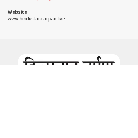
Website
www.hindustandarpan.live
Facebook
Instagram
© 2026:
www.hindustandarpan.live
all rights are reserved. |
Website Maintain by
www.wizinfotech.com