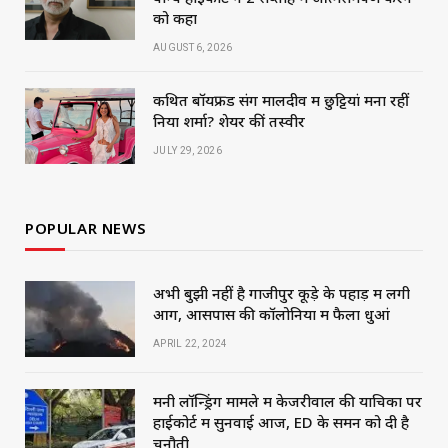
को कहा
AUGUST 6, 2026
कथित बॉयफ्रेंड संग मालदीव में छुट्टियां मना रहीं
निया शर्मा? शेयर कीं तस्वीरें
JULY 29, 2026
POPULAR NEWS
अभी बुझी नहीं है गाजीपुर कूड़े के पहाड़ में लगी
आग, आसपास की कॉलोनियों में फैला धुआं
APRIL 22, 2024
मनी लॉन्ड्रिंग मामले में केजरीवाल की याचिका पर
हाईकोर्ट में सुनवाई आज, ED के समन को दी है
चुनौती