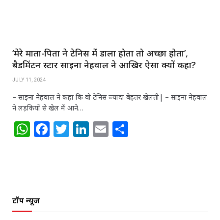
k
‘मेरे माता-पिता ने टेनिस में डाला होता तो अच्‍छा होता’,
बैडमिंटन स्‍टार साइना नेहवाल ने आखिर ऐसा क्‍यों कहा?
JULY 11, 2024
– साइना नेहवाल ने कहा कि वो टेनिस ज्‍यादा बेहतर खेलती| – साइना नेहवाल
ने लड़कियों से खेल में आने…
W
F
T
Li
E
S
h
a
w
n
m
h
at
c
itt
k
ai
ar
s
e
e
e
l
e
A
b
r
dI
टॉप न्यूज
p
o
n