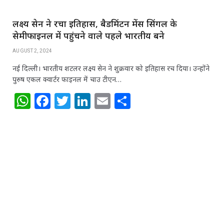
लक्ष्‍य सेन ने रचा इतिहास, बैडमिंटन मेंस सिंगल के
सेमीफाइनल में पहुंचने वाले पहले भारतीय बने
AUGUST 2, 2024
नई दिल्ली। भारतीय शटलर लक्ष्‍य सेन ने शुक्रवार को इतिहास रच दिया। उन्‍होंने
पुरुष एकल क्वार्टर फाइनल में चाउ टीएन…
W
F
T
Li
E
S
h
a
w
n
m
h
at
c
itt
k
ai
ar
s
e
e
e
l
e
A
b
r
dI
p
o
n
p
o
k