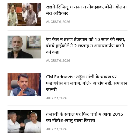
p
o
खड़गे-रिजिजू में सदन में नोकझोंक, बोले- बोलना
k
मेरा अधिकार
AUGUST 6, 2026
रेप केस में तरुण तेजपाल को 10 साल की सजा,
बॉम्बे हाईकोर्ट ने 2 सप्ताह में आत्मसमर्पण करने
को कहा
AUGUST 6, 2026
CM Fadnavis: राहुल गांधी के भाषण पर
फडणवीस का जवाब, बोले- आरोप नहीं, समाधान
जरूरी
JULY 29, 2026
तेजस्वी के सवाल पर फिर चर्चा में आया 2015
का नीतीश-लालू वाला किस्सा
JULY 29, 2026