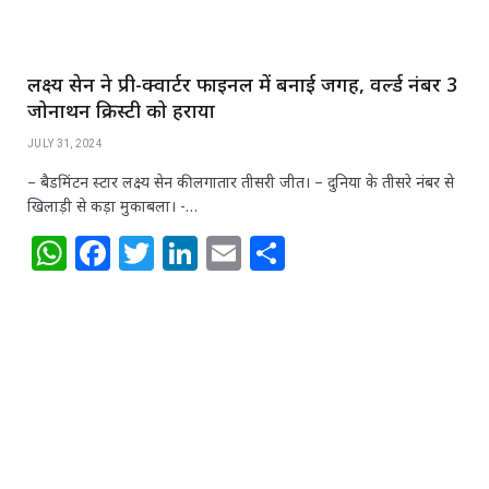
लक्ष्य सेन ने प्री-क्वार्टर फाइनल में बनाई जगह, वर्ल्ड नंबर 3
जोनाथन क्रिस्टी को हराया
JULY 31, 2024
– बैडमिंटन स्टार लक्ष्य सेन की लगातार तीसरी जीत। – दुनिया के तीसरे नंबर से
खिलाड़ी से कड़ा मुकाबला। -…
W
F
T
Li
E
S
h
a
w
n
m
h
at
c
itt
k
ai
ar
s
e
e
e
l
e
A
b
r
dI
p
o
n
p
o