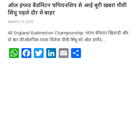
ऑल इंग्लैंड बैडमिंटन चैंपियनशिप से आई बुरी खबर! पीवी
सिंधू पहले दौर में बाहर
MARCH 13, 2025
All England Badminton Championship: भारत की स्टार खिलाड़ी और
दो बार की ओलंपिक पदक विजेता पीवी सिंधु को ऑल इंग्लैंड…
W
F
T
Li
E
S
h
a
w
n
m
h
at
c
itt
k
ai
ar
s
e
e
e
l
e
A
b
r
dI
p
o
n
p
o
k