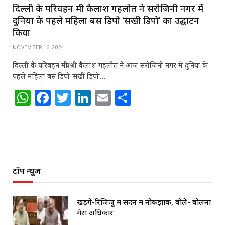
दिल्ली के परिवहन मंत्री कैलाश गहलोत ने सरोजिनी नगर में
दुनिया के पहले महिला बस डिपो ‘सखी डिपो’ का उद्घाटन
किया
NOVEMBER 16, 2024
दिल्ली के परिवहन मंत्री श्री कैलाश गहलोत ने आज सरोजिनी नगर में दुनिया के
पहले महिला बस डिपो ‘सखी डिपो’…
W
F
T
Li
E
S
h
a
w
n
m
h
at
c
itt
k
ai
ar
s
e
e
e
l
e
A
b
r
dI
टॉप न्यूज
p
o
n
p
o
खड़गे-रिजिजू में सदन में नोकझोंक, बोले- बोलना
k
मेरा अधिकार