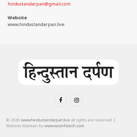
hindustandarpan@gmail.com
Website
www.hindustandarpan.live
Facebook
Instagram
© 2026:
www.hindustandarpan.live
all rights are reserved. |
Website Maintain by
www.wizinfotech.com