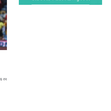
76 रन