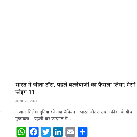
at
c
itt
k
ai
ar
s
e
e
e
l
e
A
b
r
dI
p
o
n
p
o
k
भारत ने जीता टॉस, पहले बल्लेबाजी का फैसला लिया; ऐसी 
प्‍लेइंग 11
JUNE 29, 2024
का
– आज मिलेगा दुनिया को नया चैंपियन – भारत और साउथ अफ्रीका के बीच
मुकाबला – पहली बार फाइनल में…
W
F
T
Li
E
S