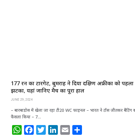
at
c
itt
k
ai
ar
s
e
e
e
l
e
A
b
r
dI
p
o
n
p
o
k
177 रन का टारगेट, बुमराह ने दिया दक्षिण अफ्रीका को पहला
झटका, यहां जानिए मैच का पूरा हाल
JUNE 29, 2024
– बारबाडोस में खेला जा रहा टी20 WC फाइनल – भारत ने टॉस जीतकर बैटिंग 
फैसला किया – 7…
W
F
T
Li
E
S