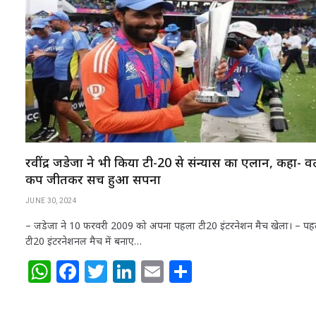
A
b
r
dI
p
o
n
p
o
k
रवींद्र जडेजा ने भी किया टी-20 से संन्यास का एलान, कहा- वर्
कप जीतकर सच हुआ सपना
JUNE 30, 2024
– जडेजा ने 10 फरवरी 2009 को अपना पहला टी20 इंटरनेशन मैच खेला। – पह
टी20 इंटरनेशनल मैच में बनाए…
W
F
T
Li
E
S
h
a
w
n
m
h