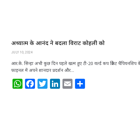
अध्यात्म के आनंद ने बदला विराट कोहली को
JULY 10, 2024
आर.के. सिन्हा अभी कुछ दिन पहले खत्म हुए टी-20 वर्ल्ड कप क्रिकेट चैंपियनशिप क
फाइनल में अपने शानदार प्रदर्शन और…
W
F
T
Li
E
S
h
a
w
n
m
h
at
c
itt
k
ai
ar
s
e
e
e
l
e
A
b
r
dI
p
o
n