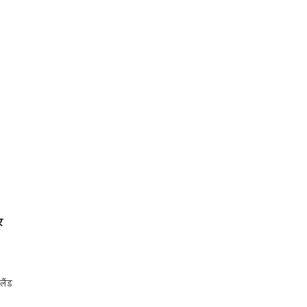
र
लैंड