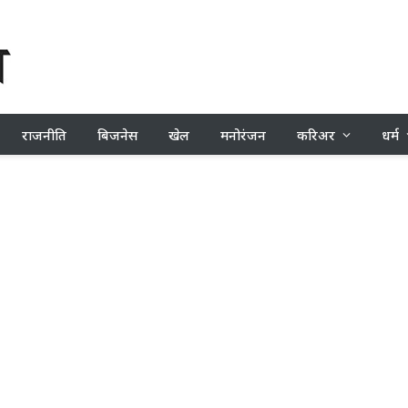
राजनीति
बिजनेस
खेल
मनोरंजन
करिअर
धर्म