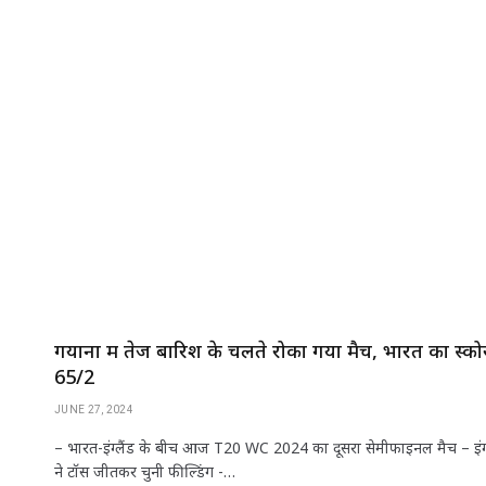
h
a
w
n
m
h
at
c
itt
k
ai
ar
s
e
e
e
l
e
A
b
r
dI
p
o
n
p
o
k
गयाना में तेज बारिश के चलते रोका गया मैच, भारत का स्को
65/2
JUNE 27, 2024
– भारत-इंग्लैंड के बीच आज T20 WC 2024 का दूसरा सेमीफाइनल मैच – इंग्
ने टॉस जीतकर चुनी फील्डिंग -…