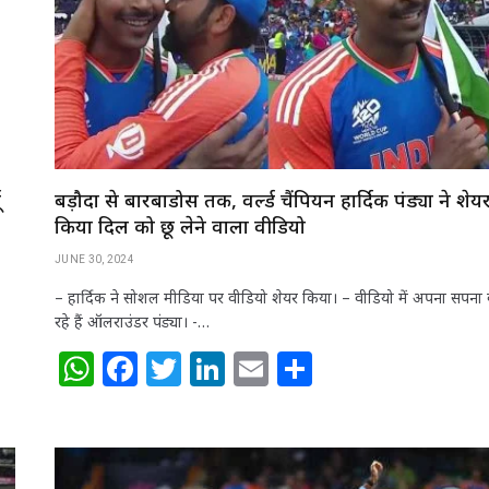
p
o
n
p
o
k
ू
बड़ौदा से बारबाडोस तक, वर्ल्ड चैंपियन हार्दिक पंड्या ने शेय
किया दिल को छू लेने वाला वीडियो
JUNE 30, 2024
– हार्दिक ने सोशल मीडिया पर वीडियो शेयर किया। – वीडियो में अपना सपना
रहे हैं ऑलराउंडर पंड्या। -…
W
F
T
Li
E
S
h
a
w
n
m
h
at
c
itt
k
ai
ar
s
e
e
e
l
e