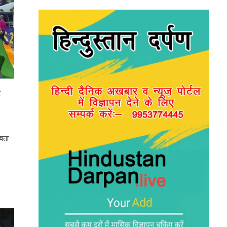
र
 बता