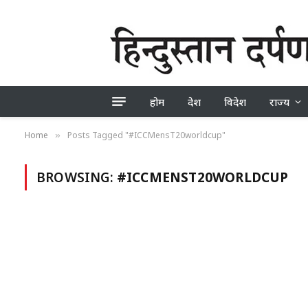
होम
देश
विदेश
राज्य
Home
Posts Tagged "#ICCMensT20worldcup"
»
BROWSING:
#ICCMENST20WORLDCUP