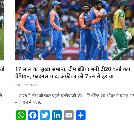
A
b
r
dI
p
o
n
p
o
k
ल्ड
17 साल का सूखा समाप्त, टीम इंडिया बनी टी20 वर्ल्ड कप
चैंपियन, फाइनल में द. अफ्रीका को 7 रन से हराया
JUNE 29, 2024
ले
– भारत ने टॉस जीतकर पहले बल्लेबाजी की – निर्धारित 20 ओवर में बनाए 1
– जवाब में 169…
W
F
T
Li
E
S
h
a
w
n
m
h