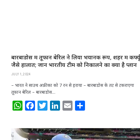
p
o
k
बारबाडोस में तूफान बेरिल ने लिया भयानक रूप, शहर में कर्फ्य
जैसे हालात; जानें भारतीय टीम को निकालने का क्‍या है प्‍लान
JULY 1, 2024
– भारत ने साउथ अफ्रीका को 7 रन से हराया – बारबाडोस के तट से टकराएगा
तूफान बेरिल – बारबाडोस…
W
F
T
Li
E
S
h
a
w
n
m
h
at
c
itt
k
ai
ar
s
e
e
e
l
e