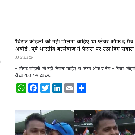
‘विराट कोहली को नहीं मिलना चाहिए था प्लेयर ऑफ द मैच
अवॉर्ड’, पूर्व भारतीय बल्लेबाज ने फैसले पर उठा दिए सवाल
JULY 2, 2024
े
– ‘विराट कोहली को नहीं मिलना चाहिए था प्लेयर ऑफ द मैच’ – विराट कोहल
टी20 वर्ल्ड कप 2024…
W
F
T
Li
E
S
h
a
w
n
m
h
at
c
itt
k
ai
ar
s
e
e
e
l
e
A
b
r
dI