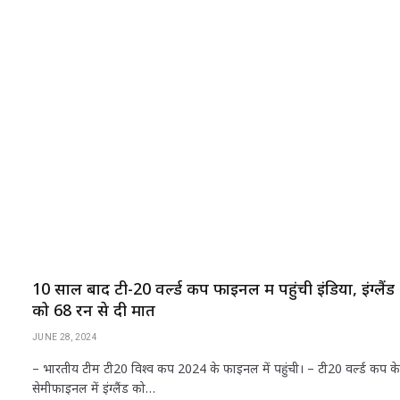
h
a
w
n
m
h
at
c
itt
k
ai
ar
s
e
e
e
l
e
A
b
r
dI
p
o
n
p
o
k
10 साल बाद टी-20 वर्ल्ड कप फाइनल में पहुंची इंडिया, इंग्लैंड
को 68 रन से दी मात
JUNE 28, 2024
– भारतीय टीम टी20 विश्व कप 2024 के फाइनल में पहुंची। – टी20 वर्ल्ड कप के
सेमीफाइनल में इंग्लैंड को…