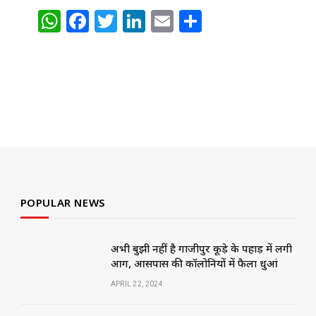
W
F
T
Li
E
S
h
a
w
n
m
h
at
c
itt
k
ai
ar
s
e
e
e
l
e
A
b
r
dI
p
o
n
p
o
k
POPULAR NEWS
अभी बुझी नहीं है गाजीपुर कूड़े के पहाड़ में लगी
आग, आसपास की कॉलोनियों में फैला धुआं
APRIL 22, 2024