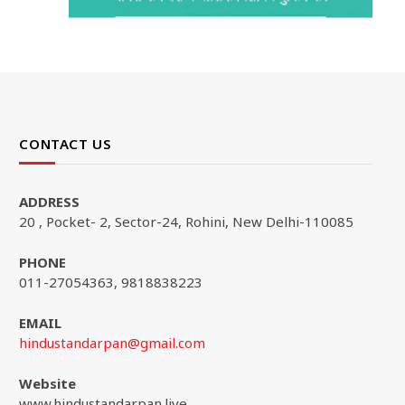
CONTACT US
ADDRESS
20 , Pocket- 2, Sector-24, Rohini, New Delhi-110085
PHONE
011-27054363, 9818838223
EMAIL
hindustandarpan@gmail.com
Website
www.hindustandarpan.live