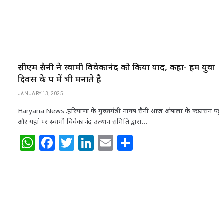
सीएम सैनी ने स्वामी विवेकानंद को किया याद, कहा- हम युवा
दिवस के रूप में भी मनाते है
JANUARY 13, 2025
Haryana News :हरियाणा के मुख्यमंत्री नायब सैनी आज अंबाला के कड़ासन पहु
और यहां पर स्वामी विवेकानंद उत्थान समिति द्वारा…
W
F
T
Li
E
S
h
a
w
n
m
h
at
c
itt
k
ai
ar
s
e
e
e
l
e
A
b
r
dI