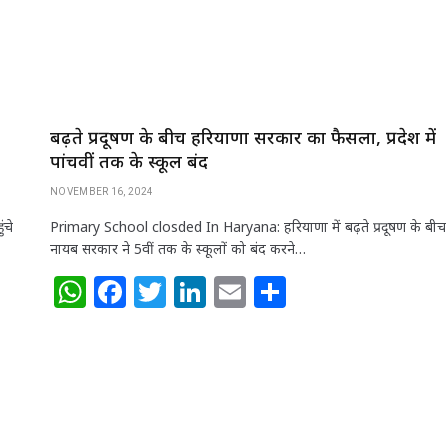
बढ़ते प्रदूषण के बीच हरियाणा सरकार का फैसला, प्रदेश में
पांचवीं तक के स्कूल बंद
NOVEMBER 16, 2024
ंचे
Primary School closded In Haryana: हरियाणा में बढ़ते प्रदूषण के बीच
नायब सरकार ने 5वीं तक के स्कूलों को बंद करने…
W
F
T
Li
E
S
h
a
w
n
m
h
at
c
itt
k
ai
ar
s
e
e
e
l
e
A
b
r
dI