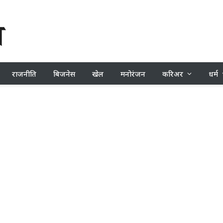
राजनीति
बिजनेस
खेल
मनोरंजन
करिअर
धर्म