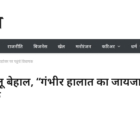
राजनीति
बिजनेस
खेल
मनोरंजन
करिअर
धर्म
बुलडोजर पर पहुंचे विधायक
गलूरू बेहाल, “गंभीर हालात का जायज
क