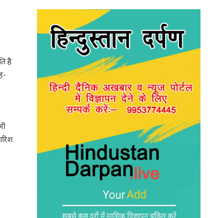
ि है
ह-
भी
बारिश