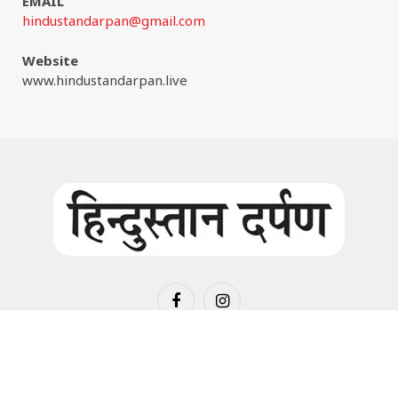
EMAIL
hindustandarpan@gmail.com
Website
www.hindustandarpan.live
Facebook
Instagram
© 2026:
www.hindustandarpan.live
all rights are reserved. |
Website Maintain by
www.wizinfotech.com