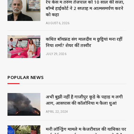
रेप केस में तरुण तेजपाल को 10 साल की सजा,
बॉम्बे हाईकोर्ट ने 2 सप्ताह में आत्मसमर्पण करने
को कहा
AUGUST 6, 2026
कथित बॉयफ्रेंड संग मालदीव में छुट्टियां मना रहीं
निया शर्मा? शेयर कीं तस्वीरें
JULY 29, 2026
POPULAR NEWS
अभी बुझी नहीं है गाजीपुर कूड़े के पहाड़ में लगी
आग, आसपास की कॉलोनियों में फैला धुआं
APRIL 22, 2024
मनी लॉन्ड्रिंग मामले में केजरीवाल की याचिका पर