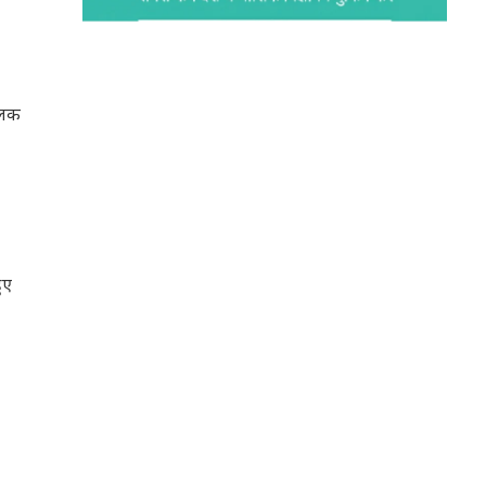
ालक
ुए