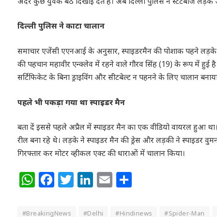
अंदर कुछ युवक बैठे दिखाई देते हैं। अब दिल्ली पुलिस ने स्टंटबाज लड
दिल्ली पुलिस ने काटा चालान
समाचार एजेंसी एएनआई के अनुसार, स्पाइडरमैन की पोशाक पहने लड़के 
की पहचान महावीर एन्क्लेव में रहने वाले गौरव सिंह (19) के रूप में हुई
सर्टिफिकेट के बिना ड्राइविंग और सीटबेल्ट न पहनने के लिए चालान बनाया 
पहले भी पकड़ा गया था स्पाइडर मैन
बता दें इससे पहले अप्रैल में स्पाइडर मैन का एक वीडियो वायरल हुआ थ
रील बना रहे थे। लड़के ने स्पाइडर मैन की ड्रेस और लड़की ने स्पाइडर व
गिरफ्तार कर मोटर व्हीकल एक्ट की धाराओं में चालान किया।
WhatsApp
Facebook
Twitter
LinkedIn
Email
Share
#BreakingNews
#Delhi
#Hindinews
#Spider-Man